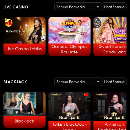
LIVE CASINO
Semua Penyedia
Lihat Semua
Gates of Olympus
Sweet Bonanza
Live Casino Lobby
Roulette
CandyLand
BLACKJACK
Semua Penyedia
Lihat Semua
Blackjack
Turkish BlackJack
Armenian
Lobby
BlackJack Lobb