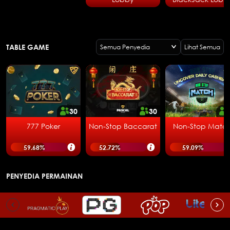
TABLE GAME
Semua Penyedia
Lihat Semua
30
30
777 Poker
Non-Stop Baccarat
Non-Stop Matc
59.68
%
52.72
%
59.09
%
PENYEDIA PERMAINAN