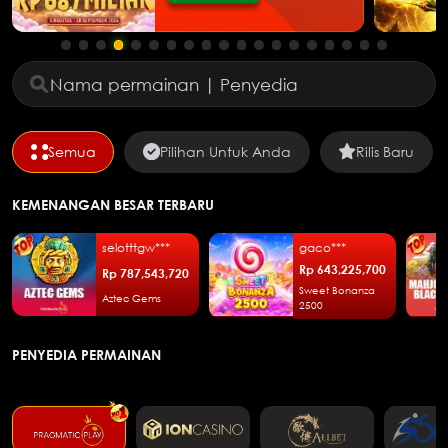
Semua
Pilihan Untuk Anda
Rilis Baru
KEMENANGAN BESAR TERBARU
selotttgw***
gaco***
Rp
643,225,700
Rp
787,543,720
Sweet Bonanza
Aztec Gems
2500
PENYEDIA PERMAINAN