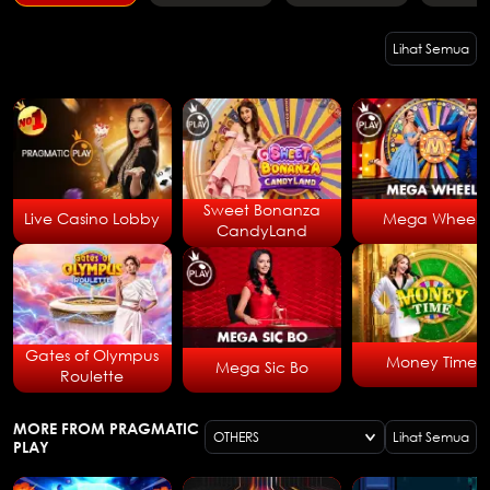
Lihat Semua
Sweet Bonanza
Live Casino Lobby
Mega Wheel
CandyLand
Gates of Olympus
Money Time
Mega Sic Bo
Roulette
MORE FROM PRAGMATIC
OTHERS
Lihat Semua
PLAY