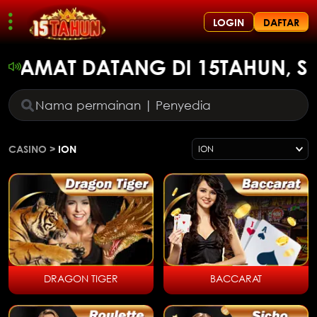
LOGIN
DAFTAR
ELAMAT DATANG DI 15TAHUN, SI
CASINO
>
ION
ION
DRAGON TIGER
BACCARAT