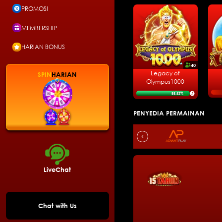
PROMOSI
MEMBERSHIP
HARIAN BONUS
40
Legacy of
SPIN
HARIAN
Olympus1000
88.52
%
PENYEDIA PERMAINAN
LiveChat
Chat with Us