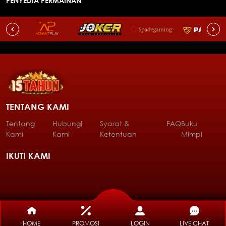
PENYEDIA PERMAINAN
TENTANG KAMI
Tentang
Hubungi
Syarat &
FAQ
Buku
Kami
Kami
Ketentuan
Mimpi
IKUTI KAMI
HOME
PROMOSI
LOGIN
LIVE CHAT