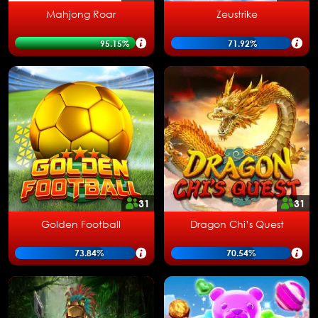
Mahjong Roar
Zeustrike
95.15
%
71.92
%
31
31
Golden Football
Dragon Chi’s Quest
73.84
%
70.54
%