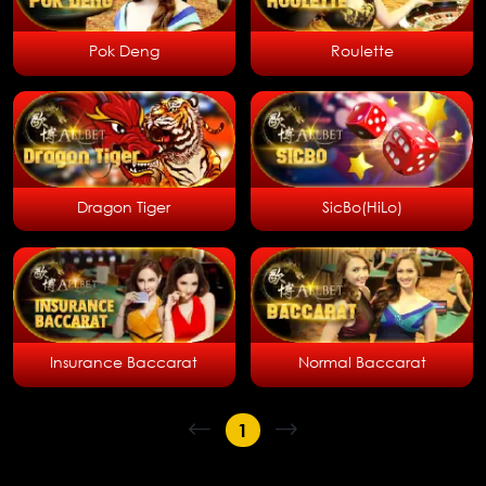
Pok Deng
Roulette
Dragon Tiger
SicBo(HiLo)
Insurance Baccarat
Normal Baccarat
1