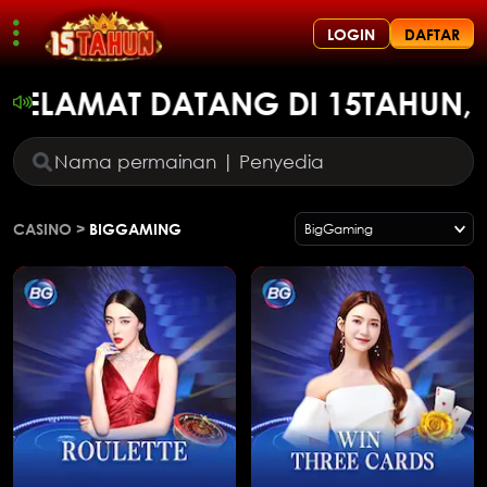
LOGIN
DAFTAR
SELAMAT DATANG DI 15TAHUN, S
CASINO
>
BIGGAMING
BigGaming