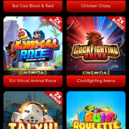
Bai Cao Black & Red
Chicken Crossy
KM Virtual Animal Race
Cockfighting Arena